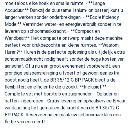
moeiteloos elke hoek en smalle ruimte. - **Lange
Koudwater Hogedrukreinigers
Verdichtingsmachines
Bouwdrogers
Accuduur:** Dankzij de duurzame lithium-ion batterij kunt u
langer werken zonder onderbrekingen. - **Eco!efficiency
Warmwater Hogedrukreinigers
Liften
Mode:** Verminder water- en energieverbruik zonder in te
leveren op schoonmaakkracht. - **Compact en
Schrobmachines
Tuinmachines
Wendbaar:** Het compacte ontwerp maakt deze machine
perfect voor drukbezochte en kleine ruimtes. **Waarom
Veegmachines
Rijplaten
Huren?** Huren is de perfecte oplossing als u tijdelijk extra
schoonmaakkracht nodig heeft zonder de hoge kosten van
Stoomreinigers
aanschaf. Of u nu een groot evenement voorbereidt, een
grondige seizoensreiniging uitvoert of gewoon een extra
boost nodig heeft, de BR 35/12 C BP PACK biedt u de
flexibiliteit en efficiëntie die u zoekt. **Inclusief:** -
Complete set met borstels en zuigmonden - Oplader en
batterij inbegrepen - Gratis levering en ophaalservice Ervaar
vandaag nog het gemak en de kracht van de BR 35/12 C
BP PACK. Reserveer nu en maak uw schoonmaakklus een
fluitje van een cent!