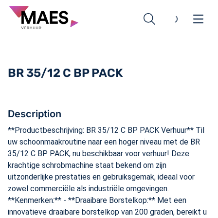
BR 35/12 C BP PACK
Hoogtewerkers
Description
**Productbeschrijving: BR 35/12 C BP PACK Verhuur** Til
Avant Knikladers
Leguan Spinhoogtewerkers
uw schoonmaakroutine naar een hoger niveau met de BR
35/12 C BP PACK, nu beschikbaar voor verhuur! Deze
Kärcher Reinigingsmachines
Elektrische Schaarliften
Avant Knikladers
krachtige schrobmachine staat bekend om zijn
uitzonderlijke prestaties en gebruiksgemak, ideaal voor
Grondverzetmachines
Avant Toebehoren
Tapijtreinigers
zowel commerciële als industriële omgevingen.
**Kenmerken:** - **Draaibare Borstelkop:** Met een
Bouw
Stofzuigers
Grondverzetmachines
innovatieve draaibare borstelkop van 200 graden, bereikt u