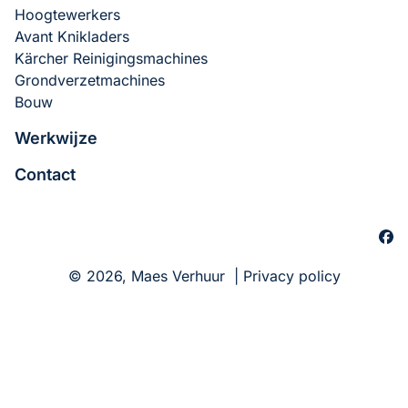
Hoogtewerkers
Koudwater Hogedrukreinigers
Verdichtingsmachines
Bouwdrogers
Avant Knikladers
Kärcher Reinigingsmachines
Warmwater Hogedrukreinigers
Liften
Grondverzetmachines
Bouw
Schrobmachines
Tuinmachines
Werkwijze
Veegmachines
Rijplaten
Contact
Stoomreinigers
© 2026, Maes Verhuur |
Privacy policy