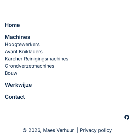
Koudwater Hogedrukreinigers
Verdichtingsmachines
Bouwdrogers
Warmwater Hogedrukreinigers
Liften
Home
Schrobmachines
Tuinmachines
Machines
Hoogtewerkers
Veegmachines
Rijplaten
Avant Knikladers
Kärcher Reinigingsmachines
Stoomreinigers
Grondverzetmachines
Bouw
Werkwijze
Contact
© 2026, Maes Verhuur |
Privacy policy