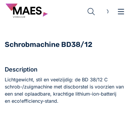
Schrobmachine BD38/12
Hoogtewerkers
Description
Lichtgewicht, stil en veelzijdig: de BD 38/12 C
Avant Knikladers
Leguan Spinhoogtewerkers
schrob-/zuigmachine met discborstel is voorzien van
een snel oplaadbare, krachtige lithium-ion-batterij
Kärcher Reinigingsmachines
Elektrische Schaarliften
Avant Knikladers
en eco!efficiency-stand.
Grondverzetmachines
Avant Toebehoren
Tapijtreinigers
Bouw
Stofzuigers
Grondverzetmachines